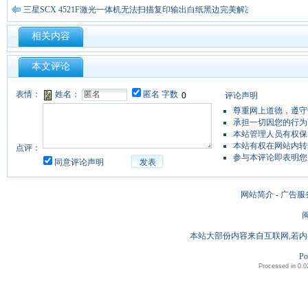
三星SCX 4521F激光一体机无法扫描复印输出白纸黑边完美解决！
相关内容
本文评论
表情：
姓名：
匿名
字数
评论声明
尊重网上道德，遵守
承担一切因您的行为
本站管理人员有权保
本站有权在网站内转
点评：
参与本评论即表明您
同意评论声明
发表
网站简介 - 广告服
闽
本站大部份内容来自互联网,若内
Po
Processed in 0.0