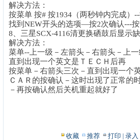
解决方法：
按菜单 按# 按1934（两秒钟内完成）
找到NEW开头的选项—按2次确认---按菜
8、三星SCX-4116清更换硒鼓后显示
解决方法：
菜单--上一级－左箭头－右箭头－上一
直到出现一个英文是ＴＥＣＨ后再
按菜单－右箭头三次－直到出现一个
ＣＡＲ的按确认－这时出现了正常的
－再按确认然后关机重起就好了
收藏
推荐
打印
| 录